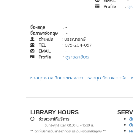
EMAIL
: -
Profile
:
ดู
ชื่อ-สกุล
: -
ชื่อภาษาอังกฤษ
: -
ตำแหน่ง
: บรรณารักษ์
TEL
: 075-204-057
EMAIL
: -
Profile
:
ดูรายละเอียด
หอสมุดกลาง วิทยาเขตสงขลา
หอสมุด วิทยาเขตตรัง
LIBRARY HOURS
SERV
ช่วงเวลาให้บริการ
ส
ย
จันทร์-ศุกร์ เวลา 08.30 น. - 16.30 น.
ค
** งดให้บริการวันเสาร์-อาทิตย์ และวันหยุดนักขัตฤกษ์ **