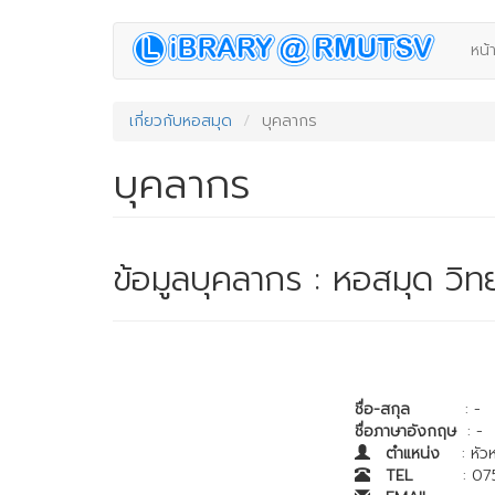
Skip
หน้
to
main
content
เกี่ยวกับหอสมุด
บุคลากร
บุคลากร
ข้อมูลบุคลากร : หอสมุด วิ
ชื่อ-สกุล
: -
ชื่อภาษาอังกฤษ
: -
ตำแหน่ง
: หัวหน
TEL
: 075-